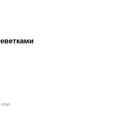
реветками
 соус