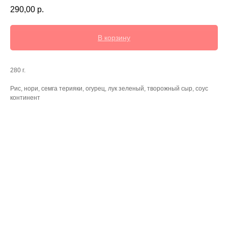
290,00
р.
В корзину
280 г.
Рис, нори, семга терияки, огурец, лук зеленый, творожный сыр, соус
континент