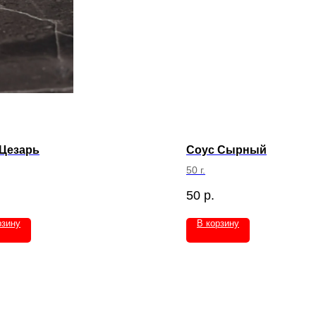
 Цезарь
Соус Сырный
50 г.
50
р.
рзину
В корзину