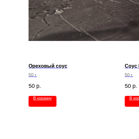
Ореховый соус
Соус
50 г.
50 г.
50
р.
50
р.
В корзину
В ко